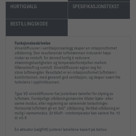
HURTIGVALG
SPESIFIKASJONSTEKST
BESTILLINGSKODE
Funksjonsbeskrivelse
Virveldiffusorer i ventilasjonsanlegg skaper en rotasjonsformet
utblåsning. Den resulterende luftstrømmen induserer høye
nivåer av romluft, for derved hurtig å redusere
strømningshastigheten og temperaturforskjellen mellom
tilførselsluft og romluft. Virveldiffusorer egner seg for
store luftmengder. Resultatet er en rotasjonsformet luftstrøm i
komfortsonen, med generell god ventilasjon, og skaper svært lite
turbulens i oppholdssonen.
Type VD virveldiffusorer har justerbare lameller for styring av
luftstrøm. Forskjellige utblåsningsmønstre tillater kjøle- eller
varme modus, eller regulering av varierende belastninger.
Horisontal luftstrøm gir en 360° utblåsning. Vertikal utblåsning er
mulig i varmemodus. Δt tilluft - romtemperatur kan variere fra -12
til +15 K
En aktuator (valgfritt) justerer lamellene basert på behov.