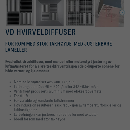
VD HVIRVELDIFFUSER
FOR ROM MED STOR TAKHØYDE, MED JUSTERBARE
LAMELLER
Kvadratisk virveldiffusor, med manuell eller motorstyrt justering av
luftmønsteret for å sikre trekkfri ventilasjon i de okkuperte sonene for
både varme- og kjølemodus
Nominelle størrelser 425, 600, 775, 1050
Luftmengdeområde 95 – 1490 l/s eller 342 – 5364 m³/h
Ventilfront produsert i aluminium med eloksert overflate
For tilluft
For variable og konstante luftstrømmer
Høy induksjon resulterer i rask reduksjon av temperaturforskjeller og
lufthastigheter
Luftretningen kan justeres manuelt eller med aktuator
Ideell for rom med stor takhøyde