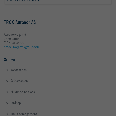
TROX Auranor AS
Auranorvegen 6
2770 Jaren
Tlf. 61 31 35 00
office-no@troxgroup.com
Snarveier
Kontakt oss
Reklamasjon
Bli kunde hos oss
Innkjøp
TROX Arrangement