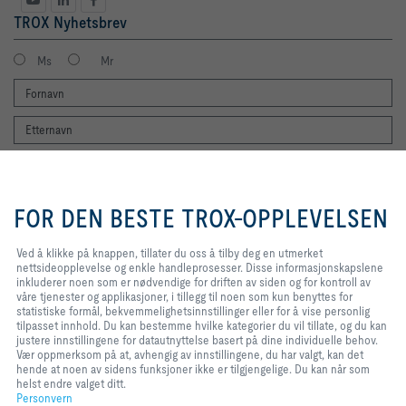
TROX Nyhetsbrev
Ms
Mr
Ved å klikke på knappen, tillater du
oss å tilby deg en utmerket
FOR DEN BESTE TROX-OPPLEVELSEN
nettsideopplevelse og enkle
Jeg ønsker å motta TROX Auranor sine nyhetsbrev. Jeg har lest
handleprosesser. Disse
informasjonen om personvern. Du kan selvfølgelig når som helst melde
informasjonskapslene inkluderer
Ved å klikke på knappen, tillater du oss å tilby deg en utmerket
deg av nyhetsbrevet. Du finner en lenke for avmelding på slutten av hvert
noen som er nødvendige for
nettsideopplevelse og enkle handleprosesser. Disse informasjonskapslene
nyhetsbrev.
driften av siden og for kontroll av
inkluderer noen som er nødvendige for driften av siden og for kontroll av
Registrer deg
våre tjenester og applikasjoner, i
våre tjenester og applikasjoner, i tillegg til noen som kun benyttes for
tillegg til noen som kun benyttes
statistiske formål, bekvemmelighetsinnstillinger eller for å vise personlig
for statistiske formål,
tilpasset innhold. Du kan bestemme hvilke kategorier du vil tillate, og du kan
bekvemmelighetsinnstillinger eller
justere innstillingene for datautnyttelse basert på dine individuelle behov.
Hjem
Kontakt
Imprint
Levering- og betalingsbetingelser
Personvern
for å vise personlig tilpasset
Vær oppmerksom på at, avhengig av innstillingene, du har valgt, kan det
innhold. Du kan bestemme hvilke
hende at noen av sidens funksjoner ikke er tilgjengelige. Du kan når som
Disclaimer
Innkjøp
Varsling
2026 © TROX Auranor AS
kategorier du vil tillate, og du kan
helst endre valget ditt.
justere innstillingene for
Personvern