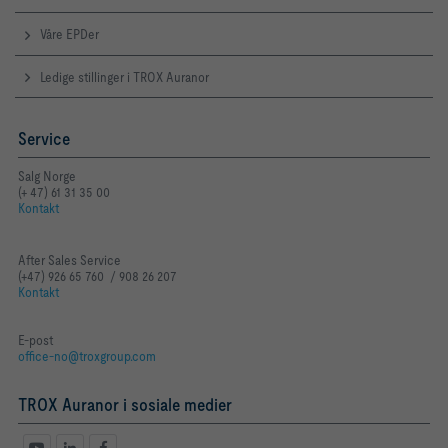
Våre EPDer
Ledige stillinger i TROX Auranor
Service
Salg Norge
(+ 47) 61 31 35 00
Kontakt
After Sales Service
(+47) 926 65 760 / 908 26 207
Kontakt
E-post
office-no@troxgroup.com
TROX Auranor i sosiale medier