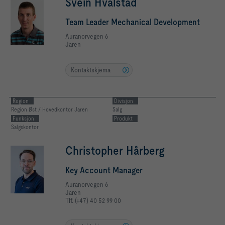
Svein Hvalstad
Team Leader Mechanical Development
Auranorvegen 6
Jaren
Kontaktskjema
Region
Divisjon
Region Øst / Hovedkontor Jaren
Salg
Funksjon
Produkt
Salgskontor
Christopher Hårberg
Key Account Manager
Auranorvegen 6
Jaren
Tlf. (+47) 40 52 99 00