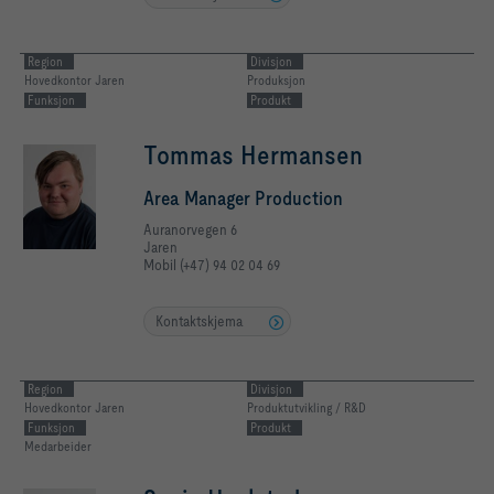
Region
Divisjon
Hovedkontor Jaren
Produksjon
Funksjon
Produkt
Tommas Hermansen
Area Manager Production
Auranorvegen 6
Jaren
Mobil (+47) 94 02 04 69
Kontaktskjema
Region
Divisjon
Hovedkontor Jaren
Produktutvikling / R&D
Funksjon
Produkt
Medarbeider