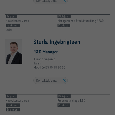
Kontaktskjema
Region
Divisjon
Hovedkontor Jaren
Management / Produktutvikling / R&D
Funksjon
Produkt
Leder
Sturla Ingebrigtsen
R&D Manager
Auranorvegen 6
Jaren
Mobil (+47) 95 98 90 50
Kontaktskjema
Region
Divisjon
Hovedkontor Jaren
Produktutvikling / R&D
Funksjon
Produkt
Engineer