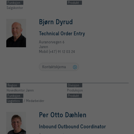
Funksjon
Produkt
Salgskontor
Bjørn Dyrud
Technical Order Entry
Auranorvegen 6
Jaren
Mobil (+47) 91 12 03 24
Kontaktskjema
Region
Divisjon
Hovedkontor Jaren
Produksjon
Funksjon
Produkt
Logistics
/ Medarbeider
Per Otto Dæhlen
Inbound Outbound Coordinator