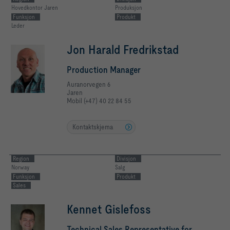
Hovedkontor Jaren
Produksjon
Funksjon
Produkt
Leder
Jon Harald Fredrikstad
Production Manager
Auranorvegen 6
Jaren
Mobil (+47) 40 22 84 55
Kontaktskjema
Region
Divisjon
Norway
Salg
Funksjon
Produkt
Sales
Kennet Gislefoss
Technical Sales Representative for