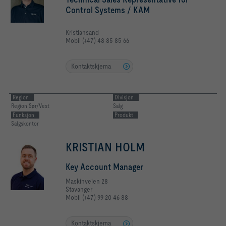
Control Systems / KAM
Kristiansand
Mobil (+47) 48 85 85 66
Kontaktskjema
Region
Divisjon
Region Sør/Vest
Salg
Funksjon
Produkt
Salgskontor
KRISTIAN HOLM
Key Account Manager
Maskinveien 28
Stavanger
Mobil (+47) 99 20 46 88
Kontaktskjema