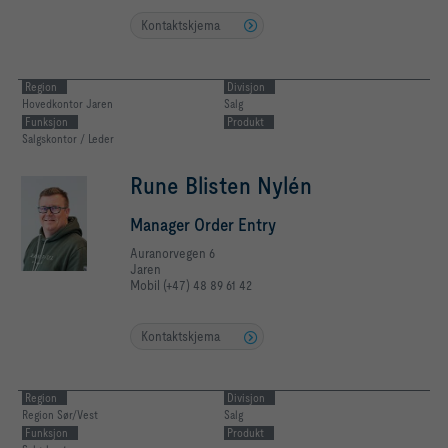
Kontaktskjema
Region
Divisjon
Hovedkontor Jaren
Salg
Funksjon
Produkt
Salgskontor / Leder
Rune Blisten Nylén
Manager Order Entry
Auranorvegen 6
Jaren
Mobil (+47) 48 89 61 42
Kontaktskjema
Region
Divisjon
Region Sør/Vest
Salg
Funksjon
Produkt