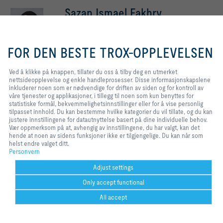
Sazan Ismael Fakhry
Software Engineer
Ved å klikke på knappen, tillater du
Auranorvegen 6
oss å tilby deg en utmerket
FOR DEN BESTE TROX-OPPLEVELSEN
Jaren
nettsideopplevelse og enkle
handleprosesser. Disse
informasjonskapslene inkluderer
Ved å klikke på knappen, tillater du oss å tilby deg en utmerket
noen som er nødvendige for
nettsideopplevelse og enkle handleprosesser. Disse informasjonskapslene
Kontaktskjema
driften av siden og for kontroll av
inkluderer noen som er nødvendige for driften av siden og for kontroll av
våre tjenester og applikasjoner, i
våre tjenester og applikasjoner, i tillegg til noen som kun benyttes for
tillegg til noen som kun benyttes
statistiske formål, bekvemmelighetsinnstillinger eller for å vise personlig
for statistiske formål,
Region
Divisjon
tilpasset innhold. Du kan bestemme hvilke kategorier du vil tillate, og du kan
bekvemmelighetsinnstillinger eller
justere innstillingene for datautnyttelse basert på dine individuelle behov.
Hovedkontor Jaren
IKT
for å vise personlig tilpasset
Vær oppmerksom på at, avhengig av innstillingene, du har valgt, kan det
Funksjon
Produkt
innhold. Du kan bestemme hvilke
hende at noen av sidens funksjoner ikke er tilgjengelige. Du kan når som
Medarbeider
kategorier du vil tillate, og du kan
helst endre valget ditt.
justere innstillingene for
Personvern
Ronny Johansen
datautnyttelse basert på dine
individuelle behov. Vær
Adjust settings
oppmerksom på at, avhengig av
Product Master Data
Only accept functional
innstillingene, du har valgt, kan det
hende at noen av sidens
Auranorvegen 6
All accept
funksjoner ikke er tilgjengelige. Du
Jaren
kan når som helst endre valget ditt.
Help Desk
mer
print
Cookie settings
Favoritt
Del
Kontakt
PDF
Mobil (+47) 48 02 17 72
trox at 
ht
youtube
.li