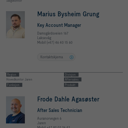
Salgskontor
Marius Bysheim Grung
Key Account Manager
Damsgårdsveien 167
Laksevåg
Mobil (+47) 46 40 15 60
Kontaktskjema
Region
Divisjon
Hovedkontor Jaren
Aftersales
Funksjon
Produkt
Frode Dahle Agasøster
After Sales Technician
Auranorvegen 6
Jaren
Mobil +47 92 02 26 42