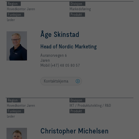
Region
Divisjon
Hovedkontor Jaren
Markedsføring
Funksjon
Produkt
Leder
Åge Skinstad
Head of Nordic Marketing
Auranorvegen 6
Jaren
Mobil (+47) 48 05 80 57
Kontaktskjema
Region
Divisjon
Hovedkontor Jaren
IKT / Produktutvikling / R&D
Funksjon
Produkt
Leder
Christopher Michelsen