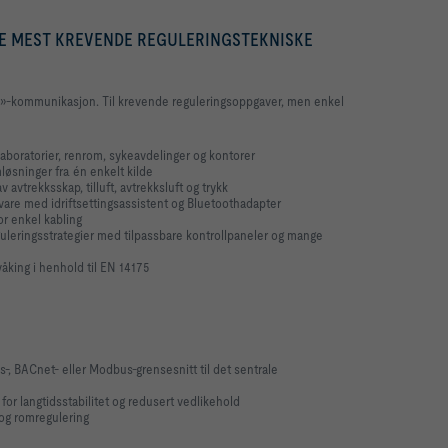
E MEST KREVENDE REGULERINGSTEKNISKE
lay»-kommunikasjon. Til krevende reguleringsoppgaver, men enkel
laboratorier, renrom, sykeavdelinger og kontorer
løsninger fra én enkelt kilde
 avtrekksskap, tilluft, avtrekksluft og trykk
vare med idriftsettingsassistent og Bluetoothadapter
r enkel kabling
guleringsstrategier med tilpassbare kontrollpaneler og mange
åking i henhold til EN 14175
 BACnet- eller Modbus-grensesnitt til det sentrale
for langtidsstabilitet og redusert vedlikehold
 og romregulering