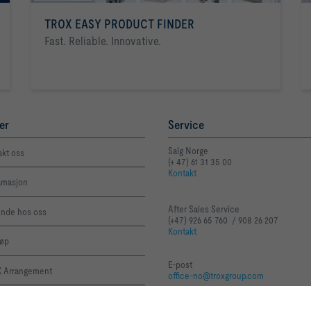
TROX EASY PRODUCT FINDER
Fast. Reliable. Innovative.
er
Service
Salg Norge
akt oss
(+ 47) 61 31 35 00
Kontakt
amasjon
After Sales Service
unde hos oss
(+47) 926 65 760 / 908 26 207
Kontakt
jøp
E-post
 Arrangement
office-no@troxgroup.com
 EPDer
TROX Auranor i sosiale medi