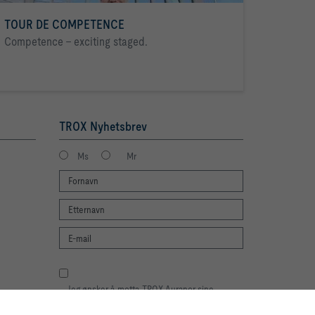
TOUR DE COMPETENCE
Competence - exciting staged.
TROX Nyhetsbrev
Ms
Mr
Jeg ønsker å motta TROX Auranor sine
nyhetsbrev. Jeg har lest informasjonen om
er
personvern. Du kan selvfølgelig når som helst