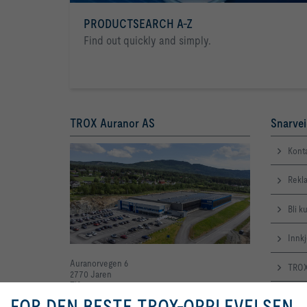
PRODUCTSEARCH A-Z
Find out quickly and simply.
TROX Auranor AS
Snarvei
Kont
Rekl
Bli k
Innk
Auranorvegen 6
TROX
2770 Jaren
Tlf. 61 31 35 00
Våre
office-no@troxgroup.com
FOR DEN BESTE TROX-OPPLEVELSEN