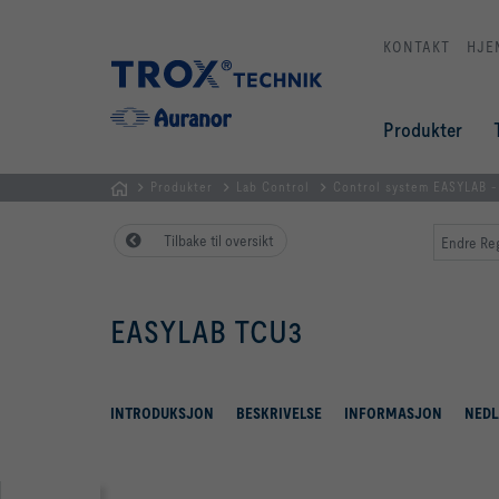
KONTAKT
HJE
Produkter
Produkter
Lab Control
Control system EASYLAB 
HJEM
Tilbake til oversikt
Endre Reg
EASYLAB TCU3
INTRODUKSJON
BESKRIVELSE
INFORMASJON
NEDL