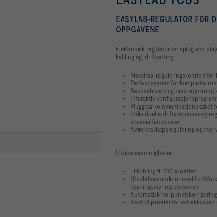
EASYLAB-REGULATOR FOR D
OPPGAVENE
Elektronisk regulator for «plug and p
kabling og idriftsetting
Maksimal reguleringskomfort for 
Perfekt system for komplette rom
Behovsbasert og rask regulering av
Interaktiv konfigurasjonsprogram
Pluggbar kommunikasjonskabel fo
Individuelle driftsmoduser og re
spaesialfunksjoner
Avtrekksskapsregulering og overv
Utvidelsesmuligheter
Tilkobling til 230 V-nettet
Utvidelsesmoduler med LonWorks-,
bygningsstyringssystemet
Automatisk nullpunktskorrigering 
Kontrollpaneler for avtrekksskap