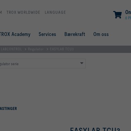
On
M
TROX WORLDWIDE
LANGUAGE
0 
TROX Academy
Services
Bærekraft
Om oss
- LABCONTROL
Regulator
EASYLAB TCU3
ulator serie
ASTINGER
EASYLAB TCU3