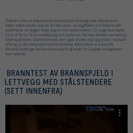
Videoen viser en branntest av brannspjeld i lettvegg med stålstendere.
Siden stålet utvider seg når det blir varmt, og veggflaten mot brannen blir
varmt først, vil veggen bøye seg inn mot brannrommet. En vegg med høyde
3,5 m vil få ca. 15 cm innbøyning mot brannrom. Har man kanaler montert på
brannspjeldene i brannnrommet, som også utvider seg og presser i motsatt
retning, er det viktig med solid innfestning. Alternativet er å benytte
fleksible koblinger mellom brannspjeld og kanal, for å oppta bevegelsene
som oppstår.
BRANNTEST AV BRANNSPJELD I
LETTVEGG MED STÅLSTENDERE
(SETT INNENFRA)