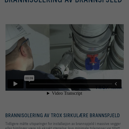
BRANNISOLERING AV TROX SIRKULÆRE BRANNSPJELD
Tidligere måtte utsparinger for installasjon av brannspjeld i massive vegger
eller himlinger være på eksakt størrelse; kun minimale toleranser var tillatt.