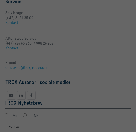
Service
Salg Norge
(+ 47) 61 31 35 00
Kontakt
After Sales Service
(+47) 926 65 760 / 908 26 207
Kontakt
E-post
office-no@troxgroup.com
TROX Auranor i sosiale medier
TROX Nyhetsbrev
Ms
Mr