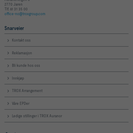
2770 Jaren
Tlf. 61 31 35 00
office-no@troxgroup.com
Snarveier
Kontakt oss
Reklamasjon
Bli kunde hos oss
Innkjøp
TROX Arrangement
Våre EPDer
Ledige stillinger i TROX Auranor