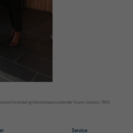
f Tormod Grindstad og Administrasjonssekretær Torunn Lismoen, TROX
er
Service