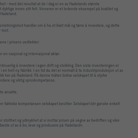
het - med det resultat at de i dag er en av Hadelands største
dyktige innen sitt felt. Vinneren er et ledende eksempel på kvalitet og
r Hadeland.
rretningsmot handler om å ha et klart mål og tørre å investere, og dette
r mot.
iene i prisens vedtekter:
er en nasjonal og internasjonal aktør.
tinuerlig å investere i egen drift og utvikling. Den siste investeringen er
en helt ny fabrikk. I en tid da det er normalt å ta industriproduksjon ut av
brikk her på Hadeland. På denne måten bidrar selskapet til å styrke
beidere og viktig spisskompetanse.
te ansatte.
n faktiske kompetansen selskapet besitter. Selskapet blir ganske enkelt
 stolthet og ydmykhet at vi mottar prisen på vegne av bedriften og våre
t beste ut av å bo, leve og produsere på Hadeland».