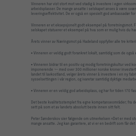
Vinneren har vist stort mot ved stadig å investere i egen virksom
arbeidsplasser. De mange ansatte i selskapet anses å være svært 
leveringseffektivitet. De er også en spesielt god ambassadør fo
Vinneren er et eksepsjonelt godt eksempel på forretningsmot. Fo
selskapet statuerer et eksempel på hva som er mulig hvis du ha
Årets vinner av Næringsmot på Hadeland oppfyller alle tre kriter
• Vinneren er veldig godt forankret lokalt, samtidig som de også 
• Vinneren bidrar til en positiv og modig forretningskultur ved kon
imponerende ¬– med over 300 millioner norske kroner investert i 
landet til lavkostland, velger årets vinner å investere i en ny fa
sysselsettingen i vår region, og ivaretar samtidig dyktige medar
• Vinneren er en veldig god arbeidsplass, og har for tiden 170 fas
Det beste kvalitetsstemplet fra egne kompetanseområder; fra de
sett på som et av landets absolutt beste innen sitt felt.
Peter Sønderskov sier følgende om utmerkelsen «Det er med stor
mange ansatte. Jeg kan garantere, at vi er en bedrift som får de