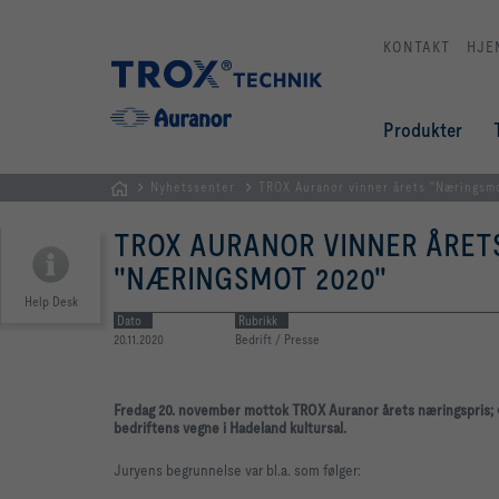
KONTAKT
HJE
Produkter
Nyhetssenter
TROX Auranor vinner årets "Næringsm
HJEM
TROX AURANOR VINNER ÅRET
"NÆRINGSMOT 2020"
Help Desk
Dato
Rubrikk
20.11.2020
Bedrift / Presse
Fredag 20. november mottok TROX Auranor årets næringspris; 
bedriftens vegne i Hadeland kultursal.
Juryens begrunnelse var bl.a. som følger: