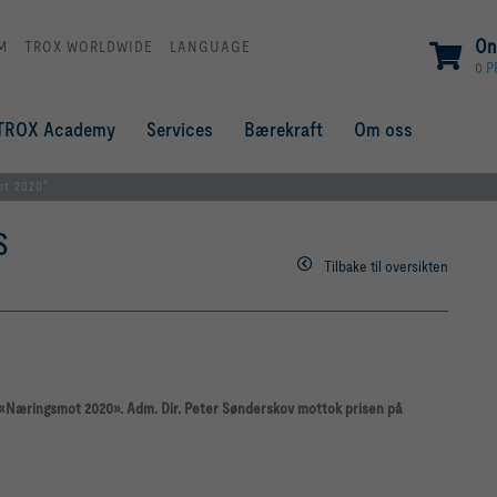
On
M
TROX WORLDWIDE
LANGUAGE
0 
TROX Academy
Services
Bærekraft
Om oss
ot 2020"
S
Tilbake til oversikten
«Næringsmot 2020». Adm. Dir. Peter Sønderskov mottok prisen på