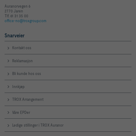
Auranorvegen 6
2770 Jaren
Tlf. 61 31 35 00
office-no@troxgroup.com
Snarveier
Kontakt oss
Reklamasjon
Bli kunde hos oss
Innkjøp
TROX Arrangement
Våre EPDer
Ledige stillinger i TROX Auranor