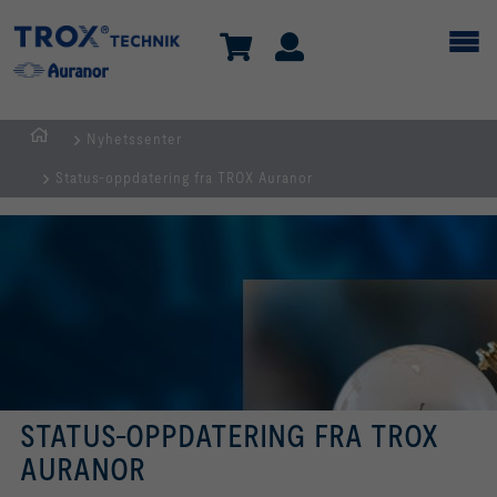
Nyhetssenter
HJEM
Status-oppdatering fra TROX Auranor
STATUS-OPPDATERING FRA TROX
AURANOR