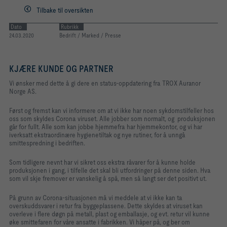
Tilbake til oversikten
Dato
Rubrikk
24.03.2020
Bedrift / Marked / Presse
KJÆRE KUNDE OG PARTNER
Vi ønsker med dette å gi dere en status-oppdatering fra TROX Auranor
Norge AS.
Først og fremst kan vi informere om at vi ikke har noen sykdomstilfeller hos
oss som skyldes Corona viruset. Alle jobber som normalt, og produksjonen
går for fullt. Alle som kan jobbe hjemmefra har hjemmekontor, og vi har
iverksatt ekstraordinære hygienetiltak og nye rutiner, for å unngå
smittespredning i bedriften.
Som tidligere nevnt har vi sikret oss ekstra råvarer for å kunne holde
produksjonen i gang, i tilfelle det skal bli utfordringer på denne siden. Hva
som vil skje fremover er vanskelig å spå, men så langt ser det positivt ut.
På grunn av Corona-situasjonen må vi meddele at vi ikke kan ta
overskuddsvarer i retur fra byggeplassene. Dette skyldes at viruset kan
overleve i flere døgn på metall, plast og emballasje, og evt. retur vil kunne
øke smittefaren for våre ansatte i fabrikken. Vi håper på, og ber om