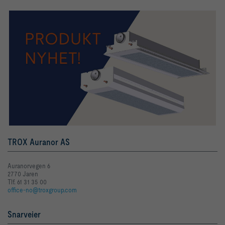
TROX Auranor AS
Auranorvegen 6
2770 Jaren
Tlf. 61 31 35 00
office-no@troxgroup.com
Snarveier