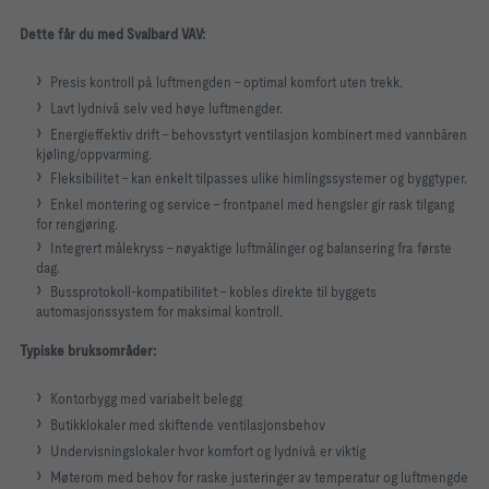
Dette får du med Svalbard VAV:
Presis kontroll på luftmengden – optimal komfort uten trekk.
Lavt lydnivå selv ved høye luftmengder.
Energieffektiv drift – behovsstyrt ventilasjon kombinert med vannbåren
kjøling/oppvarming.
Fleksibilitet – kan enkelt tilpasses ulike himlingssystemer og byggtyper.
Enkel montering og service – frontpanel med hengsler gir rask tilgang
for rengjøring.
Integrert målekryss – nøyaktige luftmålinger og balansering fra første
dag.
Bussprotokoll-kompatibilitet – kobles direkte til byggets
automasjonssystem for maksimal kontroll.
Typiske bruksområder:
Kontorbygg med variabelt belegg
Butikklokaler med skiftende ventilasjonsbehov
Undervisningslokaler hvor komfort og lydnivå er viktig
Møterom med behov for raske justeringer av temperatur og luftmengde