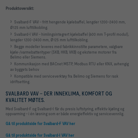
Produktoversikt:
Svalbard-F VAV – fritt hengende kjølebaffel, lengder 1200–2400 mm,
Ø125 mm lufttilkobling.
Svalbard-I VAV – himlingsintegrert kjølebaffel (600 mm T-profil modul),
lengder 1200–2400 mm, Ø125 mm lufttilkobling.
Begge modeller leveres med fabrikkinnstilte parametere, valgbare
kjøle-/varmebatterityper (SKB, HKB, VKB) og eksterne motorer fra
Belimo eller Siemens.
Kommunikasjon med BACnet MSTP, Modbus RTU eller KNX, avhengig
av byggets behov
Kompatible med serviceverktøy fra Belimo og Siemens for rask
idriftsetting.
SVALBARD VAV – DER INNEKLIMA, KOMFORT OG
KVALITET MØTES.
Med Svalbard-F og Svalbard-I får du presis luftstyring, effektiv kjøling og
oppvarming – i én løsning som er både energieffektiv og servicevennlig.
Gå til produktside for Svalbard-F VAV her
Gå til produktside for Svalbard-I VAV her