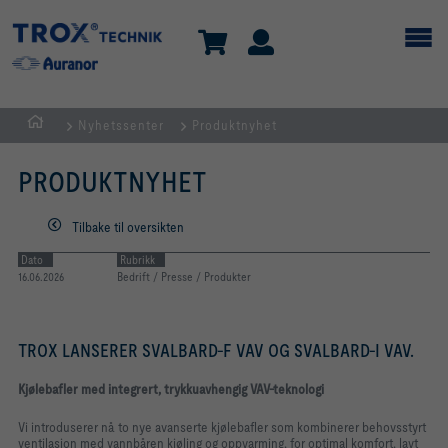
Nyhetssenter
Produktnyhet
HJEM
PRODUKTNYHET
Tilbake til oversikten
Dato
Rubrikk
16.06.2026
Bedrift / Presse / Produkter
TROX LANSERER SVALBARD-F VAV OG SVALBARD-I VAV.
Kjølebafler med integrert, trykkuavhengig VAV-teknologi
Vi introduserer nå to nye avanserte kjølebafler som kombinerer behovsstyrt
ventilasjon med vannbåren kjøling og oppvarming, for optimal komfort, lavt