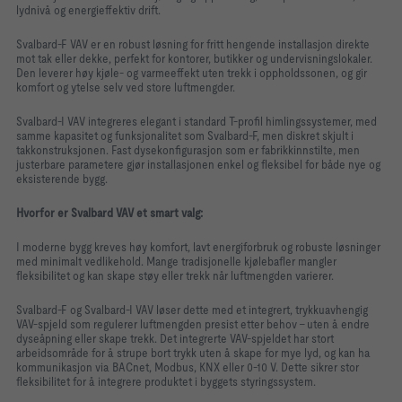
lydnivå og energieffektiv drift.
Svalbard-F VAV er en robust løsning for fritt hengende installasjon direkte
mot tak eller dekke, perfekt for kontorer, butikker og undervisningslokaler.
Den leverer høy kjøle- og varmeeffekt uten trekk i oppholdssonen, og gir
komfort og ytelse selv ved store luftmengder.
Svalbard-I VAV integreres elegant i standard T-profil himlingssystemer, med
samme kapasitet og funksjonalitet som Svalbard-F, men diskret skjult i
takkonstruksjonen. Fast dysekonfigurasjon som er fabrikkinnstilte, men
justerbare parametere gjør installasjonen enkel og fleksibel for både nye og
eksisterende bygg.
Hvorfor er Svalbard VAV et smart valg:
I moderne bygg kreves høy komfort, lavt energiforbruk og robuste løsninger
med minimalt vedlikehold. Mange tradisjonelle kjølebafler mangler
fleksibilitet og kan skape støy eller trekk når luftmengden varierer.
Svalbard-F og Svalbard-I VAV løser dette med et integrert, trykkuavhengig
VAV-spjeld som regulerer luftmengden presist etter behov – uten å endre
dyseåpning eller skape trekk. Det integrerte VAV-spjeldet har stort
arbeidsområde for å strupe bort trykk uten å skape for mye lyd, og kan ha
kommunikasjon via BACnet, Modbus, KNX eller 0-10 V. Dette sikrer stor
fleksibilitet for å integrere produktet i byggets styringssystem.