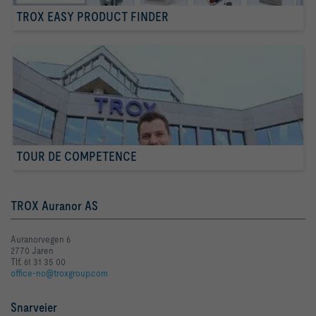
TROX EASY PRODUCT FINDER
TOUR DE COMPETENCE
TROX Auranor AS
Auranorvegen 6
2770 Jaren
Tlf. 61 31 35 00
office-no@troxgroup.com
Snarveier