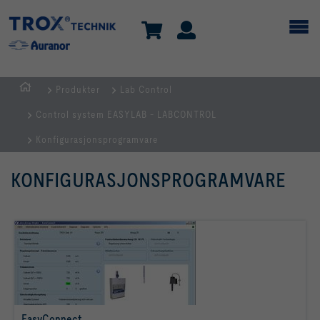
Produkter
Lab Control
HJEM
Control system EASYLAB - LABCONTROL
Konfigurasjonsprogramvare
KONFIGURASJONSPROGRAMVARE
EasyConnect