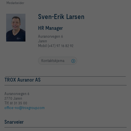
Medarbeider
Sven-Erik Larsen
HR Manager
Auranorvegen 6
Jaren
Mobil (+47) 97 16 82 92
Kontaktskjema
TROX Auranor AS
Auranorvegen 6
2770 Jaren
Tlf. 61 31 35 00
office-no@troxgroup.com
Snarveier