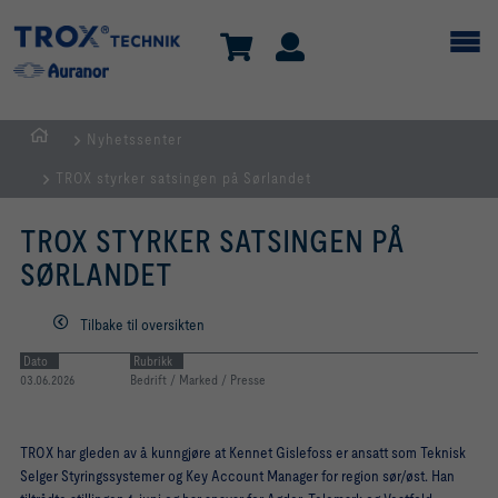
Nyhetssenter
HJEM
TROX styrker satsingen på Sørlandet
TROX STYRKER SATSINGEN PÅ
SØRLANDET
Tilbake til oversikten
Dato
Rubrikk
03.06.2026
Bedrift / Marked / Presse
TROX har gleden av å kunngjøre at Kennet Gislefoss er ansatt som Teknisk
Selger Styringssystemer og Key Account Manager for region sør/øst. Han