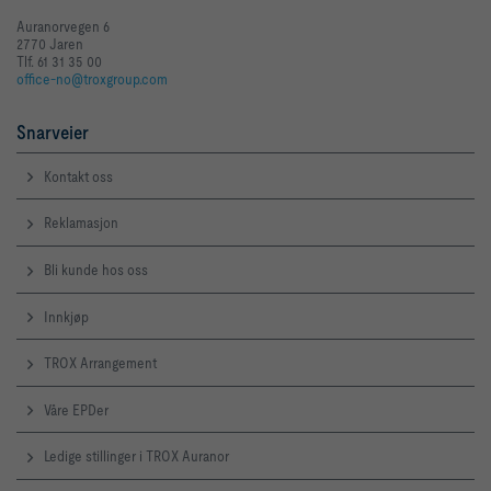
Auranorvegen 6
2770 Jaren
Tlf. 61 31 35 00
office-no@troxgroup.com
Snarveier
Kontakt oss
Reklamasjon
Bli kunde hos oss
Innkjøp
TROX Arrangement
Våre EPDer
Ledige stillinger i TROX Auranor