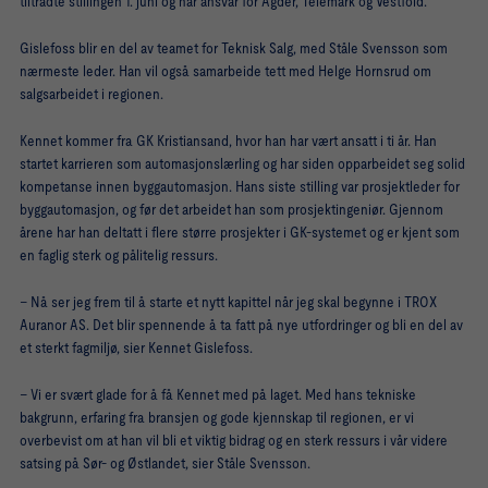
tiltrådte stillingen 1. juni og har ansvar for Agder, Telemark og Vestfold.
Gislefoss blir en del av teamet for Teknisk Salg, med Ståle Svensson som
nærmeste leder. Han vil også samarbeide tett med Helge Hornsrud om
salgsarbeidet i regionen.
Kennet kommer fra GK Kristiansand, hvor han har vært ansatt i ti år. Han
startet karrieren som automasjonslærling og har siden opparbeidet seg solid
kompetanse innen byggautomasjon. Hans siste stilling var prosjektleder for
byggautomasjon, og før det arbeidet han som prosjektingeniør. Gjennom
årene har han deltatt i flere større prosjekter i GK-systemet og er kjent som
en faglig sterk og pålitelig ressurs.
– Nå ser jeg frem til å starte et nytt kapittel når jeg skal begynne i TROX
Auranor AS. Det blir spennende å ta fatt på nye utfordringer og bli en del av
et sterkt fagmiljø, sier Kennet Gislefoss.
– Vi er svært glade for å få Kennet med på laget. Med hans tekniske
bakgrunn, erfaring fra bransjen og gode kjennskap til regionen, er vi
overbevist om at han vil bli et viktig bidrag og en sterk ressurs i vår videre
satsing på Sør- og Østlandet, sier Ståle Svensson.